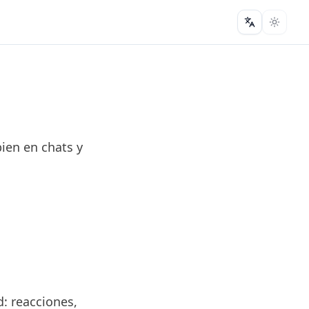
Change lan
bien en chats y
: reacciones,