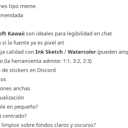
nes tipo meme.
comendada
oft Kawaii
son ideales para legibilidad en chat
si la fuente ya es pixel art
aja calidad con
Ink Sketch
/
Watercolor
(pueden ampli
 (la herramienta admite: 1:1, 3:2, 2:3)
 de stickers en Discord
tos
ones anchas
ualización
ble en pequeño?
á centrado?
 limpios sobre fondos claros y oscuros?