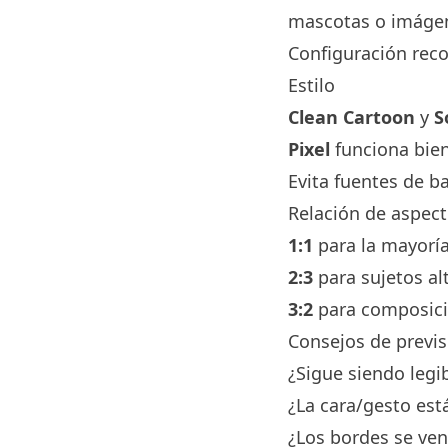
mascotas o imáge
Configuración re
Estilo
Clean Cartoon
y
S
Pixel
funciona bien 
Evita fuentes de b
Relación de aspecto
1:1
para la mayoría
2:3
para sujetos al
3:2
para composici
Consejos de previs
¿Sigue siendo legi
¿La cara/gesto est
¿Los bordes se ven