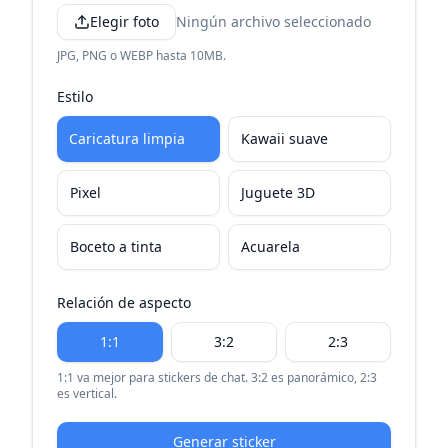
Elegir foto
Ningún archivo seleccionado
JPG, PNG o WEBP hasta 10MB.
Estilo
Caricatura limpia
Kawaii suave
Pixel
Juguete 3D
Boceto a tinta
Acuarela
Relación de aspecto
1:1
3:2
2:3
1:1 va mejor para stickers de chat. 3:2 es panorámico, 2:3
es vertical.
Generar sticker