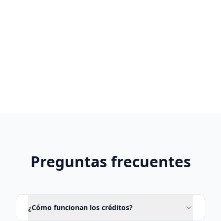
$19.99
850
credits • one-time
Comprar ahora
Preguntas frecuentes
¿Cómo funcionan los créditos?